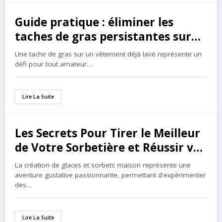
Guide pratique : éliminer les
22 juin 2024
taches de gras persistantes sur
vos vêtements déjà lavés
Une tache de gras sur un vêtement déjà lavé représente un
défi pour tout amateur…
Lire La Suite
Les Secrets Pour Tirer le Meilleur
14 avril 2024
de Votre Sorbetière et Réussir vos
Recettes Signature
La création de glaces et sorbets maison représente une
aventure gustative passionnante, permettant d'expérimenter
des…
Lire La Suite