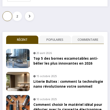
Pagination
1
2
des
publications
RÉCENT
POPULAIRES
COMMENTAIRE
20 avril 2026
Top 5 des bornes escamotables anti-
bélier les plus innovantes en 2026
15 octobre 2025
Literie Bultex : comment la technologie
nano révolutionne votre sommeil
10 octobre 2025
Comment choisir le matériel idéal pour
débuter avec la cigarette électronique