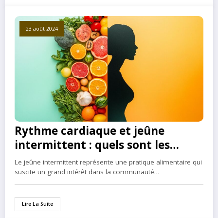
23 août 2024
Rythme cardiaque et jeûne
intermittent : quels sont les
effets réels sur votre système
Le jeûne intermittent représente une pratique alimentaire qui
cardiovasculaire ?
suscite un grand intérêt dans la communauté…
Lire La Suite